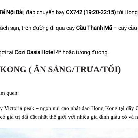
Tế Nội Bài
, đáp chuyến bay
CX742 (19:20-22:15)
tới Hong
ách sạn, trên đường đi qua cây
Cầu Thanh Mã
– cây cầu 
ơi tại
Cozi Oasis Hotel 4*
hoặc tương đương.
GKONG ( ĂN SÁNG/TRƯA/TỐI)
tham quan:
y Victoria peak
–
ngọn núi cao nhất đảo Hong Kong tại đây 
ó giá trị đất đắt nhất thế giới với nhiều gia đình giàu có và