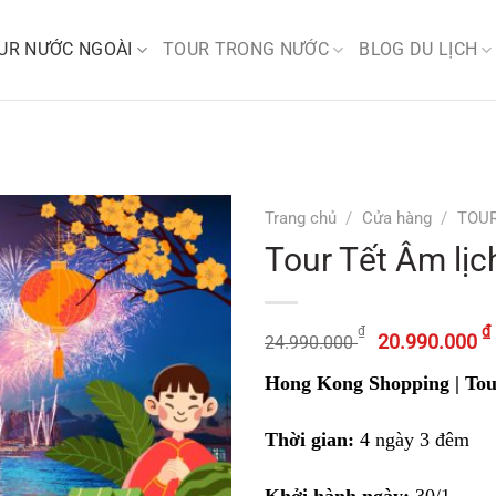
UR NƯỚC NGOÀI
TOUR TRONG NƯỚC
BLOG DU LỊCH
Trang chủ
/
Cửa hàng
/
TOU
Tour Tết Âm lị
Giá
₫
₫
20.990.000
24.990.000
gốc
Hong Kong Shopping | Tour
là:
24.990.0
Thời gian:
4 ngày 3 đêm
Khởi hành ngày:
30/1