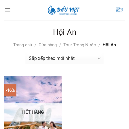
Chuyển
đến
nội
dung
Hội An
Trang chủ
/
Cửa hàng
/
Tour Trong Nước
/
Hội An
-16%
HẾT HÀNG