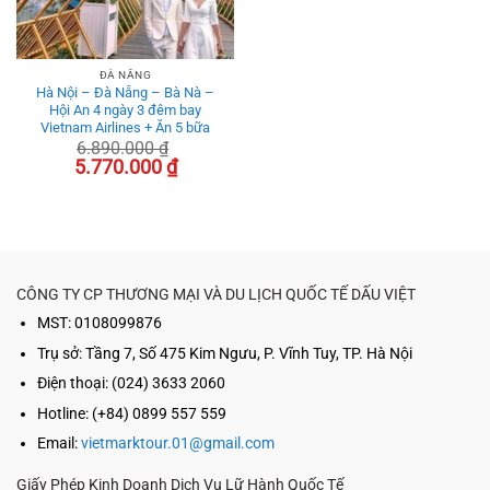
ĐÀ NẴNG
Hà Nội – Đà Nẵng – Bà Nà –
Hội An 4 ngày 3 đêm bay
Vietnam Airlines + Ăn 5 bữa
6.890.000
₫
Giá
Giá
5.770.000
₫
gốc
hiện
là:
tại
6.890.000 ₫.
là:
5.770.000 ₫.
CÔNG TY CP THƯƠNG MẠI VÀ DU LỊCH QUỐC TẾ DẤU VIỆT
MST: 0108099876
Trụ sở:
Tầng 7, Số 475 Kim Ngưu, P. Vĩnh Tuy, TP. Hà Nội
Điện thoại: (024) 3633 2060
Hotline: (+84) 0899 557 559
Email:
vietmarktour.01@gmail.com
Giấy Phép Kinh Doanh Dịch Vụ Lữ Hành Quốc Tế