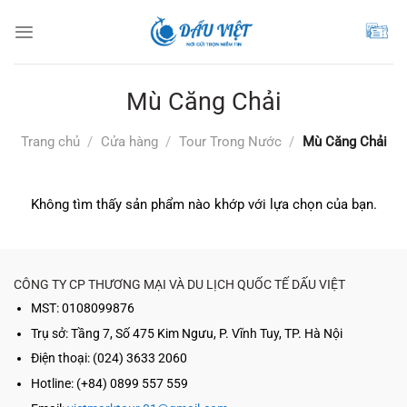
Chuyển
đến
nội
dung
Mù Căng Chải
Trang chủ
/
Cửa hàng
/
Tour Trong Nước
/
Mù Căng Chải
Không tìm thấy sản phẩm nào khớp với lựa chọn của bạn.
CÔNG TY CP THƯƠNG MẠI VÀ DU LỊCH QUỐC TẾ DẤU VIỆT
MST: 0108099876
Trụ sở:
Tầng 7, Số 475 Kim Ngưu, P. Vĩnh Tuy, TP. Hà Nội
Điện thoại: (024) 3633 2060
Hotline: (+84) 0899 557 559