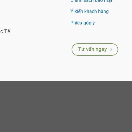
Chính sách bảo mật
Ý kiến khách hàng
Phiếu góp ý
ốc Tế
Tư vấn ngay