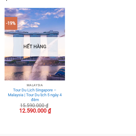
-19%
HẾT HÀNG
MALAYSIA
Tour Du Lịch Singapore –
Malaysia | Tour Du lịch 5 ngày 4
đêm
15.590.000
₫
Giá
Giá
12.590.000
₫
gốc
hiện
là:
tại
15.590.000 ₫.
là:
12.590.000 ₫.