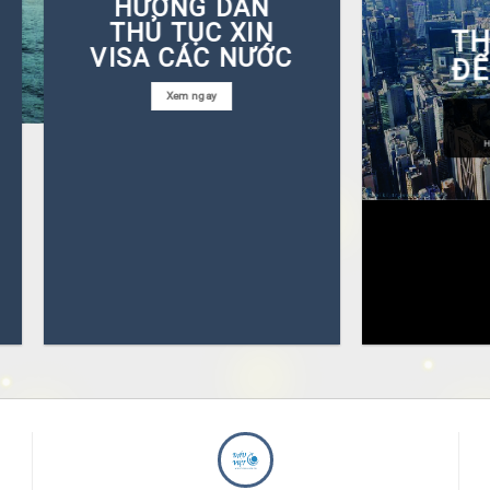
HƯỚNG DẪN
THỦ TỤC XIN
TH
VISA CÁC NƯỚC
ĐỂ
Xem ngay
H