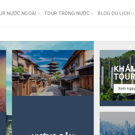
UR NƯỚC NGOÀI
TOUR TRONG NƯỚC
BLOG DU LỊCH
KHÁM
TOUR
Xem nga