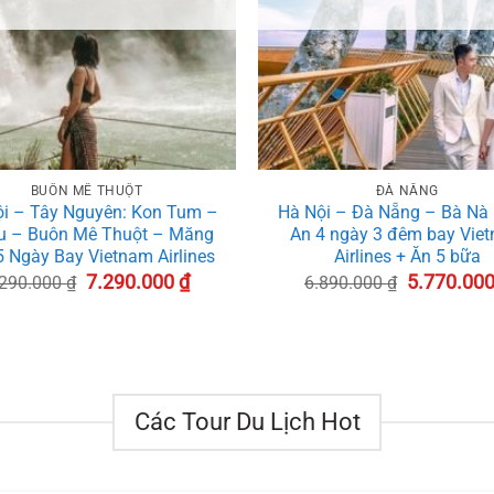
+
BUÔN MÊ THUỘT
ĐÀ NẴNG
i – Tây Nguyên: Kon Tum –
Hà Nội – Đà Nẵng – Bà Nà 
ku – Buôn Mê Thuột – Măng
An 4 ngày 3 đêm bay Vie
5 Ngày Bay Vietnam Airlines
Airlines + Ăn 5 bữa
Giá
Giá
Giá
7.290.000
₫
5.770.00
.290.000
₫
6.890.000
₫
gốc
hiện
gốc
là:
tại
là:
8.290.000 ₫.
là:
6.890.000 
7.290.000 ₫.
Các Tour Du Lịch Hot