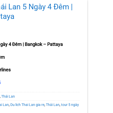
hái Lan 5 Ngày 4 Đêm |
taya
Giá
hiện
 Ngày 4 Đêm | Bangkok – Pattaya
tại
-6%
0 ₫.
là:
Đêm
7.990.000 ₫.
rlines
5
,
Thái Lan
ai Lan
,
Du lich Thai Lan gia re
,
Thái Lan
,
tour 5 ngày