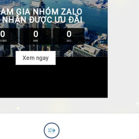
AM GIA NHÓM ZALO
 NHẬN ĐƯỢC ƯU ĐÃI
0
0
0
OURS
MIN
SEC
Xem ngay