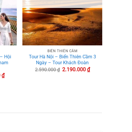
+
BIỂN THIÊN CẦM
– Hội
Tour Hà Nội – Biển Thiên Cầm 3
tnam
Ngày – Tour Khách Đoàn
Giá
Giá
2.190.000
₫
2.590.000
₫
gốc
hiện
Giá
0
₫
là:
tại
hiện
2.590.000 ₫.
là:
tại
2.190.000 ₫.
₫.
là:
5.770.000 ₫.