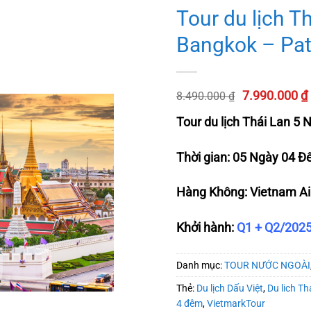
Tour du lịch T
Bangkok – Pat
Giá
7.990.000
₫
8.490.000
₫
gốc
Tour du lịch Thái Lan 5
là:
8.490.00
Thời gian: 05 Ngày 04 
Hàng Không:
Vietnam Ai
Khởi hành:
Q1 + Q2/202
Danh mục:
TOUR NƯỚC NGOÀI
Thẻ:
Du lịch Dấu Việt
,
Du lich Th
4 đêm
,
VietmarkTour