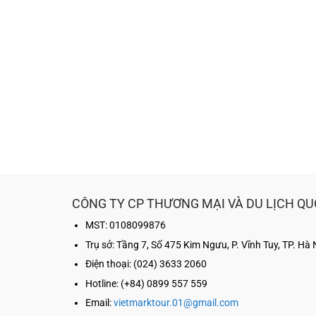
Đẹp Tại
biển đẹp
]
CÔNG TY CP THƯƠNG MẠI VÀ DU LỊCH QU
MST: 0108099876
Trụ sở:
Tầng 7, Số 475 Kim Ngưu, P. Vĩnh Tuy, TP. Hà 
Điện thoại: (024) 3633 2060
Hotline: (+84) 0899 557 559
Email:
vietmarktour.01@gmail.com