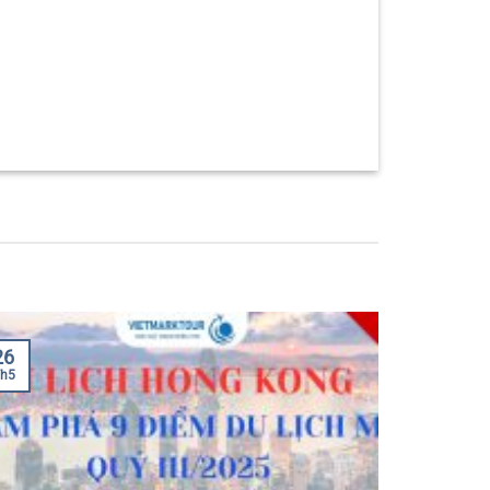
26
h5