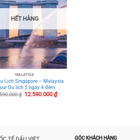
HẾT HÀNG
MALAYSIA
u Lịch Singapore – Malaysia
Tour Du lịch 5 ngày 4 đêm
Giá
Giá
12.590.000
₫
.590.000
₫
gốc
hiện
là:
tại
15.590.000 ₫.
là:
12.590.000 ₫.
GÓC KHÁCH HÀNG
ỐC TẾ DẤU VIỆT