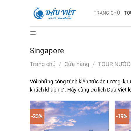
Chuyển
đến
TRANG CHỦ
TO
nội
dung
Singapore
Trang chủ
/
Cửa hàng
/
TOUR NƯỚC
Với những công trình kiến trúc ấn tượng, khu
khách khắp nơi. Hãy cùng Du lịch Dấu Việt 
-23%
-19%