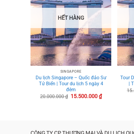
HẾT HÀNG
+
+
SINGAPORE
Du lịch Singapore – Quốc đảo Sư
Tour D
Tử Biển | Tour du lịch 5 ngày 4
| 
đêm
15
Giá
Giá
15.500.000
₫
20.000.000
₫
gốc
hiện
là:
tại
20.000.000 ₫.
là:
15.500.000 ₫.
CÔNG TY CP THƯƠNG MẠI VÀ DU LỊCH QU