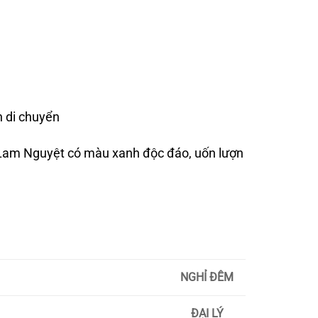
an di chuyển
g Lam Nguyệt có màu xanh độc đáo, uốn lượn
NGHỈ ĐÊM
ĐẠI LÝ