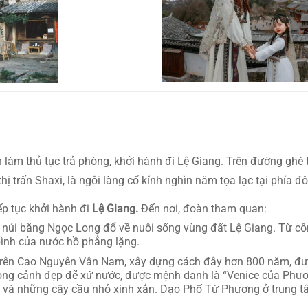
 làm thủ tục trả phòng, khởi hành đi Lệ Giang. Trên đường ghé
 thị trấn Shaxi, là ngôi làng cổ kính nghìn năm tọa lạc tại ph
ếp tục khởi hành đi
Lệ Giang.
Đến nơi, đoàn tham quan:
núi băng Ngọc Long đổ về nuôi sống vùng đất Lệ Giang. Từ cô
bình của nước hồ phẳng lặng.
trên Cao Nguyên Vân Nam, xây dựng cách đây hơn 800 năm, được
hong cảnh đẹp đẽ xứ nước, được mệnh danh là “Venice của Phươ
a và những cây cầu nhỏ xinh xắn. Dạo Phố Tứ Phương ở trung t