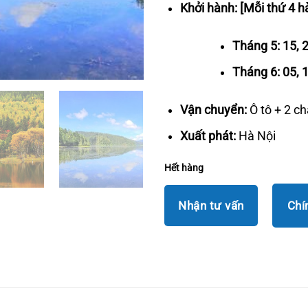
12.500.0
Khởi hành: [Mỗi thứ 4 h
Tháng 5: 15, 2
Tháng 6: 05, 1
Vận chuyển:
Ô tô + 2 ch
Xuất phát:
Hà Nội
Hết hàng
Nhận tư vấn
Chí