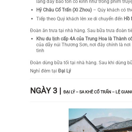
làng đấy bảo tồn cổ kính như trong phim truy
Hỷ Châu Cổ Trấn (Xi Zhou)
– Qúy khách có thể
Tiếp theo Quý khách lên xe di chuyển đến
Hồ 
Đoàn ăn trưa tại nhà hàng. Sau bữa trưa đoàn ti
Khu du lịch cấp 4A của Trung Hoa là Thành cổ
của dãy núi Thương Sơn, nơi đây chính là nơi
tình
Đoàn dùng bữa tối tại nhà hàng. Sau khi dùng b
Nghỉ đêm tại
Đại Lý
NGÀY 3 |
ĐẠI LÝ – SA KHÊ CỔ TRẤN – LỆ GIAN