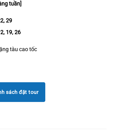
00 ₫.
là:
àng tuần]
10.490.000 ₫.
2, 29
2, 19, 26
ặng tàu cao tốc
nh sách đặt tour