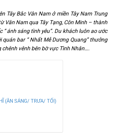
uyên Tây Bắc Vân Nam ở miền Tây Nam Trung
 từ Vân Nam qua Tây Tạng, Côn Minh – thành
 “ ánh sáng tình yêu”. Du khách luôn ao ước
tới quán bar “ Nhất Mễ Dương Quang” thưởng
ứng chênh vênh bên bờ vực Tình Nhân….
Ĩ (ĂN SÁNG/ TRƯA/ TỐI)