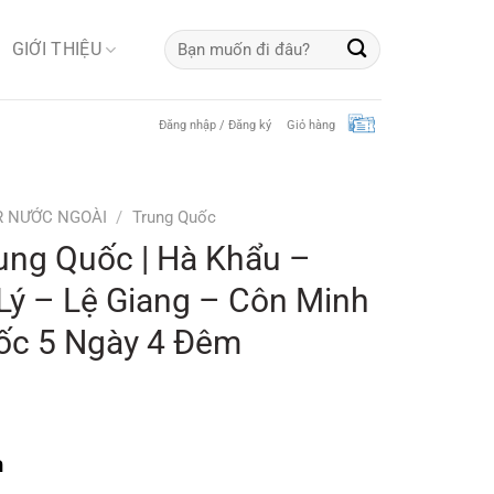
Tìm
GIỚI THIỆU
kiếm:
Đăng nhập / Đăng ký
Giỏ hàng
R NƯỚC NGOÀI
/
Trung Quốc
rung Quốc | Hà Khẩu –
Lý – Lệ Giang – Côn Minh
uốc 5 Ngày 4 Đêm
Giá
hiện
m
tại