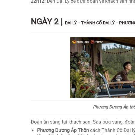
22h12:
Đến Đại Lý xe đưa đoàn về khách sạn nh
NGÀY 2 |
ĐẠI LÝ – THÀNH CỔ ĐẠI LÝ – PHƯƠ
Phương Dương Áp th
Đoàn ăn sáng tại khách sạn. Sau bữa sáng, đoà
Phương Dương Áp Thôn
cách Thành Cổ Đại lý