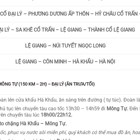
 CỔ ĐẠI LÝ – PHƯƠNG DƯƠNG ẤP THÔN – HỶ CHÂU CỔ TRẤN –
ẠI LÝ – SA KHÊ CỔ TRẤN – LỆ GIANG – THÀNH CỔ LỆ GIANG
LỆ GIANG – NÚI TUYẾT NGỌC LONG
LỆ GIANG – CÔN MINH – HÀ KHẨU – HÀ NỘI
ÔNG TỰ (150 KM – 2H) – ĐẠI LÝ (ĂN TRƯA/TỐI)
n lên cửa khẩu Hà Khẩu, ăn sáng trên đường ( tự túc). Đoàn là
hủ tục lên chuyến tàu cao tốc 13h30 – 14h59 đi
Mông Tự.
Đến 
trên chuyến tàu lúc
18h00/22h12.
 oto chặng Hà Khẩu – Mông Tự.
uốc, phục vụ nước sôi miễn phí, quý khách có thể mua đồ ăn, hoa