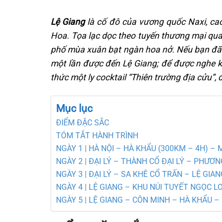
Lệ Giang
là cố đô của vương quốc Naxi, c
Hoa. Tọa lạc dọc theo tuyến thương mại qu
phố mùa xuân bạt ngàn hoa nở. Nếu bạn đã t
một lần được đến Lệ Giang; để được nghe k
thức một ly cocktail “Thiên trường địa cửu”
Mục lục
ĐIỂM ĐẶC SẮC
TÓM TẮT HÀNH TRÌNH
NGÀY 1 | HÀ NỘI – HÀ KHẨU (300KM – 4H) – 
NGÀY 2 | ĐẠI LÝ – THÀNH CỔ ĐẠI LÝ – PHƯ
NGÀY 3 | ĐẠI LÝ – SA KHÊ CỔ TRẤN – LỆ GIA
NGÀY 4 | LỆ GIANG – KHU NÚI TUYẾT NGỌC L
NGÀY 5 | LỆ GIANG – CÔN MINH – HÀ KHẨU – 