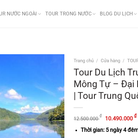
UR NƯỚC NGOÀI
TOUR TRONG NƯỚC
BLOG DU LỊCH
Trang chủ
/
Cửa hàng
/
TOU
Tour Du Lịch T
Mông Tự – Đại 
| Tour Trung Q
Giá
₫
₫
10.490.000
12.500.000
gốc
Thời gian: 5 ngày 4 đê
là: