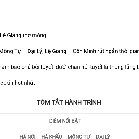
Lệ Giang thơ mộng
Mông Tự – Đại Lý; Lệ Giang – Côn Minh rút ngắn thời gi
ăm bao phủ bởi tuyết, dưới chân núi tuyết là thung lũn
checkin hot nhất
TÓM TẮT HÀNH TRÌNH
ĐIỂM NỔI BẬT
HÀ NỘI – HÀ KHẨU – MÔNG TỰ – ĐẠI LÝ