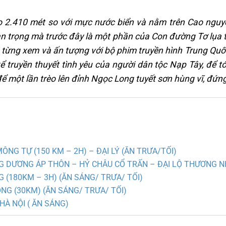
ao 2.410 mét so với mực nước biển và nằm trên Cao ng
an trọng mà trước đây là một phần của Con đường Tơ lụa
ừng xem và ấn tượng với bộ phim truyền hình Trung Quốc
ể truyền thuyết tình yêu của người dân tộc Nạp Tây, để 
, để một lần trèo lên đỉnh Ngọc Long tuyết sơn hùng vĩ, đ
MÔNG TỰ (150 KM – 2H) – ĐẠI LÝ (ĂN TRƯA/TỐI)
ƠNG DƯƠNG ÁP THÔN – HỶ CHÂU CỔ TRẤN – ĐẠI LỘ THƯƠNG NH
NG (180KM – 3H) (ĂN SÁNG/ TRƯA/ TỐI)
ONG (30KM) (ĂN SÁNG/ TRƯA/ TỐI)
HÀ NỘI ( ĂN SÁNG)