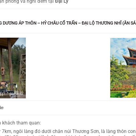
ận phòng và nghỉ đêm tại
Đại Lý
NG DƯƠNG ÁP THÔN – HỶ CHÂU CỔ TRẤN – ĐẠI LỘ THƯƠNG NHĨ (ĂN SÁ
ôn
n khách tham quan:
 7km, ngôi làng đó dưới chân núi Thương Sơn, là làng thôn con