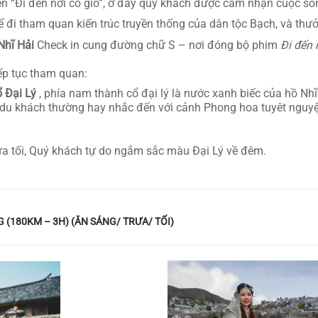
ện “Đi đến nơi có gió”, ở đây quý khách được cảm nhận cuộc số
 đi tham quan kiến trúc truyền thống của dân tộc Bạch, và th
Nhĩ Hải
Check in cung đường chữ S – nơi đóng bộ phim
Đi đến 
ếp tục tham quan:
 Đại Lý
, phía nam thành cổ đại lý là nước xanh biếc của hồ Nhĩ
 du khách thường hay nhắc đến với cảnh Phong hoa tuyêt nguyệt
ữa tối, Quý khách tự do ngắm sắc màu Đại Lý về đêm.
G (180KM – 3H) (ĂN SÁNG/ TRƯA/ TỐI)