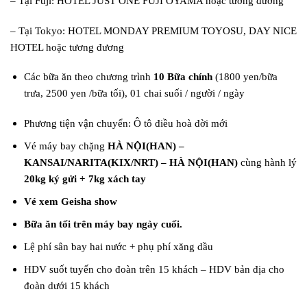
– Tại Fuji: HOTEL JUST ONE FUJI OYAMA hoặc tương đương
– Tại Tokyo: HOTEL MONDAY PREMIUM TOYOSU, DAY NICE
HOTEL hoặc tương đương
Các bữa ăn theo chương trình
10 Bữa chính
(1800 yen/bữa
trưa, 2500 yen /bữa tối), 01 chai suối / người / ngày
Phương tiện vận chuyển: Ô tô điều hoà đời mới
Vé máy bay chặng
HÀ NỘI(HAN) –
KANSAI/NARITA
(
KIX/NRT
) – HÀ NỘI(HAN)
cùng hành lý
20kg ký gửi + 7kg xách tay
Vé xem Geisha show
Bữa ăn tối trên máy bay ngày cuối.
Lệ phí sân bay hai nước + phụ phí xăng dầu
HDV suốt tuyến cho đoàn trên 15 khách – HDV bản địa cho
đoàn dưới 15 khách