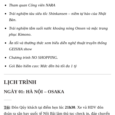
Tham quan Công viên NARA
Trải nghiệm tàu siêu tốc Shinkansen – niềm tự hào của Nhật
Bản.
Trải nghiệm tắm suối nước khoáng nóng Onsen và mặc trang
phục Kimono.
Ăn tối và thưởng thức xem biểu diễn nghệ thuật truyền thống
GEISHA show
Chương trình NO SHOPPING.
Gói Bảo hiểm cao: Mức đền bù tối đa 1 tỷ
LỊCH TRÌNH
NGÀY 01: HÀ NỘI –
OSAKA
Tối
: Đón Qúy khách tại điểm hẹn lúc
21h30
. Xe và HDV đón
đoàn ra sân bay quốc tế Nội Bài làm thủ tục check in, đáp chuyến