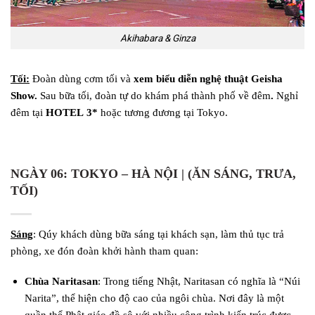
Akihabara & Ginza
Tối:
Đoàn dùng cơm tối và
xem biểu diễn nghệ thuật Geisha
Show.
Sau bữa tối, đoàn tự do khám phá thành phố về đêm
.
Nghỉ
đêm tại
HOTEL
3
*
hoặc tương đương tại Tokyo.
NGÀY 06:
TOKYO – H
À NỘI |
(ĂN SÁNG, TRƯA
,
TỐI)
Sáng
: Qúy khách dùng bữa sáng tại khách sạn, làm thủ tục trả
phòng, xe đón đoàn khởi hành tham quan:
Chùa Naritasan
: Trong tiếng Nhật, Naritasan có nghĩa là “Núi
Narita”, thể hiện cho độ cao của ngôi chùa. Nơi đây là một