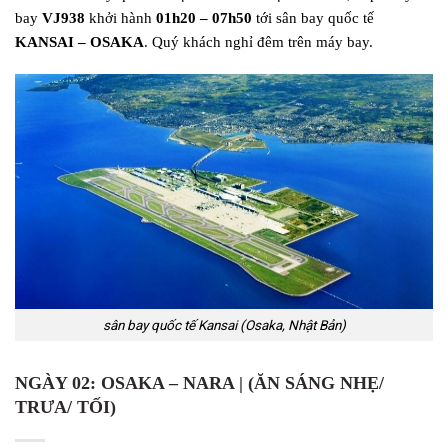
bay
V
J938
khởi hành
01h
2
0
–
0
7
h
5
0
tới sân bay quốc tế
KANSAI
–
OSAKA
. Quý khách nghỉ đêm trên máy bay.
sân bay quốc tế Kansai (Osaka, Nhật Bản)
NGÀY 02:
OSAKA
– NARA
|
(ĂN
SÁNG NHẸ/
TRƯA/ TỐI)