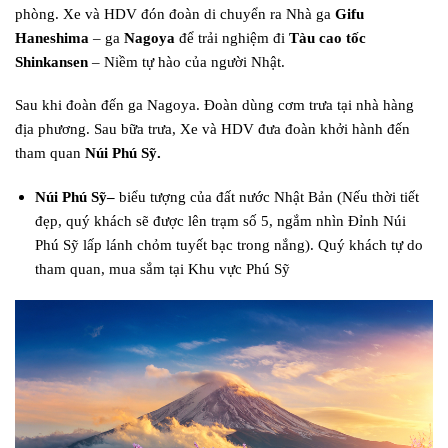
phòng. Xe và HDV đón đoàn di chuyển ra Nhà ga
Gifu
Haneshima
– ga
Nagoya
để trải nghiệm đi
Tàu cao tốc
Shinkansen
– Niềm tự hào của người Nhật.
Sau khi đoàn đến ga Nagoya. Đoàn dùng cơm trưa tại nhà hàng
địa phương. Sau bữa trưa, Xe và HDV đưa đoàn khởi hành đến
tham quan
Núi Phú Sỹ.
Núi Phú Sỹ
–
biểu tượng của đất nước Nhật Bản (Nếu thời tiết
đẹp, quý khách sẽ được lên trạm số 5, ngắm nhìn Đỉnh Núi
Phú Sỹ lấp lánh chỏm tuyết bạc trong nắng). Quý khách tự do
tham quan, mua sắm tại Khu vực Phú Sỹ