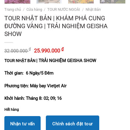
Trang chủ
/
Cửa hàng
/
TOUR NƯỚC NGOÀI
/
Nhật Bản
TOUR NHẬT BẢN | KHÁM PHÁ CUNG
ĐƯỜNG VÀNG | TRẢI NGHIỆM GEISHA
SHOW
Giá
Giá
₫
₫
25.990.000
32.000.000
gốc
hiện
|
TRẢI NGHIỆM
GEISHA SHOW
TOUR NHẬT BẢN
là:
tại
32.000.000 ₫.
là:
Thời gian: 6 Ngày/5 Đêm
25.990.000 ₫.
Phương tiện: Máy bay
Vietjet Air
Khởi hành: Tháng 8: 02; 09; 16
Hết hàng
Nhận tư vấn
Chính sách đặt tour