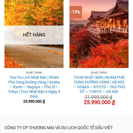
-19%
HẾT HÀNG
NHẬT BẢN
NHẬT BẢN
Tour Du Lịch Nhật Bản | Khám
TOUR NHẬT BẢN | KHÁM PHÁ
Phá Cung Đường Vàng | Osaka
CUNG ĐƯỜNG VÀNG | HÀ NỘI
– Kyoto – Nagoya – Phú Sĩ –
– OSAKA – KYOTO – NÚI PHÚ
Tokyo | Tour Nhật Bản 6 Ngày 5
SỸ – TOKYO – HÀ NỘI
Đêm
31.990.000
₫
Giá
Giá
25.990.000
₫
25.990.000
₫
gốc
hiện
là:
tại
31.990.000 ₫.
là:
25.990.000
CÔNG TY CP THƯƠNG MẠI VÀ DU LỊCH QUỐC TẾ DẤU VIỆT