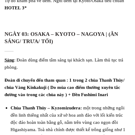
Tự do khám phá về đêm. Nghỉ đêm tại Kyoto/Osaka tiêu chuẩn
HOTEL
3
*
NGÀY 03:
OSAKA – KYOTO – NAGOYA
| (ĂN
SÁNG/ TRƯA/ TỐI)
Sáng
: Đoàn dùng điểm tâm sáng tại khách sạn. Làm thủ tục trả
phòng.
Đoàn
di chuyển đến
tham quan
:
1 trong 2 chùa Thanh Thủy/
chùa Vàng Kinkakuji ( Do mùa cao điểm thường xuyên tắc
đường vào trong các chùa này ) + Đền Fushimi Inari
Chùa Thanh Thủy – Kyzomizudera:
một trong những ngôi
đền linh thiêng nhất của xứ sở hoa anh đào với lối kiến trúc
độc đáo hoàn toàn bằng gỗ, nằm trên vùng cao ngọn đồi
Higashiyama. Toà nhà chính được thiết kế trông giống như 1