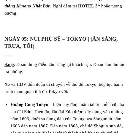
thống Kimono Nhật Bản.
Nghỉ đêm tại
HOTEL
3
*
hoặc tương
đương.
NGÀY 05:
NÚI PHÚ SỸ – TOKYO | (ĂN SÁNG,
TRƯA, TỐI)
Sáng
: Đoàn dùng điểm tâm sáng tại khách sạn. Đoàn làm thủ tục
trả phòng.
Xe và HDV đón đoàn di chuyển về thủ đô Tokyo, tiếp tục hành
trình tham quan thủ đô Tokyo với:
Hoàng Cung Tokyo
– hiện nay được nằm tại trên nền cũ của
lâu đài Edo. Theo đó, lâu đài Edo được xây dựng vào những
năm 1603, dưới sự đứng đầu của Tokugawa Shogun từ năm
1603 đến năm 1867. Đến năm 1868, chế độ Shogun sụp đổ,
các vị hoàng gia Nhật di rời từ thành phố Kyoto tới thủ đô