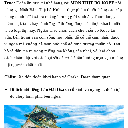
Trưa:
Đoàn ăn trưa tại nhà hàng với
MÓN THỊT
BÒ
K
OBE
nổi
tiếng tại Nhật Bản, Thịt bò Kobe – thực phẩm thuộc hàng cao cấp
mang danh “đắt xắt ra miếng” trong giới sành ăn. Thơm lừng,
mềm mại, tan chảy là những từ thường được các thực khách miêu
tả về loại thịt này. Người ta sẽ chọn cách chế biến bò Kobe tái
vừa, bên trong vẫn còn sống một phần để có thể cảm nhận được
vị ngon mà không hề tanh nhờ chế độ dinh dưỡng thuần cỏ. Thịt
bò sẽ dần tan ra trong miệng mà không cần nhai, và ít ai chọn
cách chấm thịt với các loại sốt để có thể tận hưởng trọn vẹn miếng
thịt nguyên chất nhất
Chiều
: Xe đón đoàn khởi hành về Osaka. Đoàn tham quan:
Di tích nổi tiếng Lâu Đài Osaka
cổ kính và uy nghi, đoàn tự
do chụp hình phía bên ngoài.