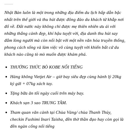
Nhật Bản luôn là một trong những địa điểm du lịch hấp dẫn bậc
nhất trên thế giới và thu hút được đông đảo du khách từ khắp nơi
đổ về. Đất nước này không chỉ được mẹ thiên nhiên ưu ái với
những thắng cảnh đẹp, khí hậu tuyệt vời, địa danh thu hút say
đắm lòng người mà còn nổi bật với một nền văn hóa truyền thống,
phong cách sống và làm việc vô cùng tuyệt vời khiến bất cứ du
khách nào cũng tò mò muốn được khám phá.
THƯỞNG THỨC BÒ KOBE NỔI TIẾNG
Hàng không Vietjet Air – giờ bay siêu đẹp cùng hành lý 20kg
ký gửi + 07kg xách tay.
Tặng bữa ăn tối ngày cuối trên máy bay.
Khách sạn 3 sao TRUNG TÂM.
Tham quan vãn cảnh tại Chùa Vàng/ chùa Thanh Thủy,
checkin Fushimi Inari Taisha, đền thờ thần đạo hay còn gọi là
đền ngàn cổng nổi tiếng