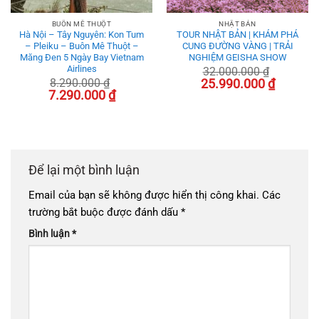
BUÔN MÊ THUỘT
NHẬT BẢN
Hà Nội – Tây Nguyên: Kon Tum
TOUR NHẬT BẢN | KHÁM PHÁ
– Pleiku – Buôn Mê Thuột –
CUNG ĐƯỜNG VÀNG | TRẢI
Măng Đen 5 Ngày Bay Vietnam
NGHIỆM GEISHA SHOW
Airlines
32.000.000
₫
Giá
Giá
8.290.000
₫
25.990.000
₫
gốc
hiện
Giá
Giá
7.290.000
₫
là:
tại
gốc
hiện
0 ₫.
32.000.000 ₫.
là:
là:
tại
25.990.000
8.290.000 ₫.
là:
7.290.000 ₫.
Để lại một bình luận
Email của bạn sẽ không được hiển thị công khai.
Các
trường bắt buộc được đánh dấu
*
Bình luận
*