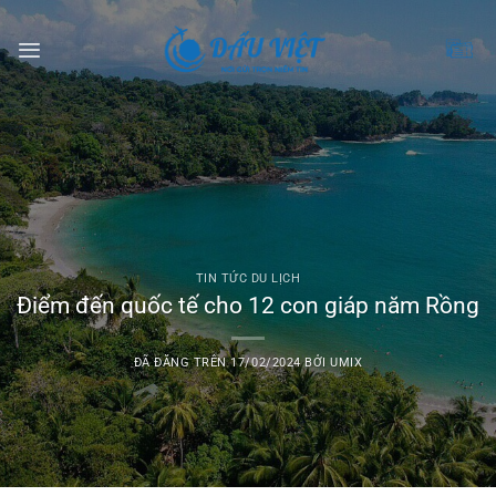
Chuyển
đến
nội
dung
TIN TỨC DU LỊCH
Điểm đến quốc tế cho 12 con giáp năm Rồng
ĐÃ ĐĂNG TRÊN
17/02/2024
BỞI
UMIX